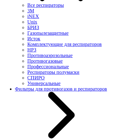
Все респираторы
3М
iNEX
Unix
БРИЗ
Газопылезащитные
Исток
Комплектующие для респираторов
НРЗ
Противоаэрозольные
Противогазовые
Профессиональные
Респираторы полумаски
СПИРО
Универсальные
Фильтры для противогазов и респираторов