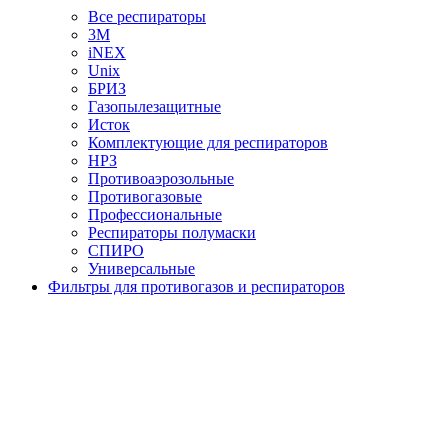
Все респираторы
3М
iNEX
Unix
БРИЗ
Газопылезащитные
Исток
Комплектующие для респираторов
НРЗ
Противоаэрозольные
Противогазовые
Профессиональные
Респираторы полумаски
СПИРО
Универсальные
Фильтры для противогазов и респираторов