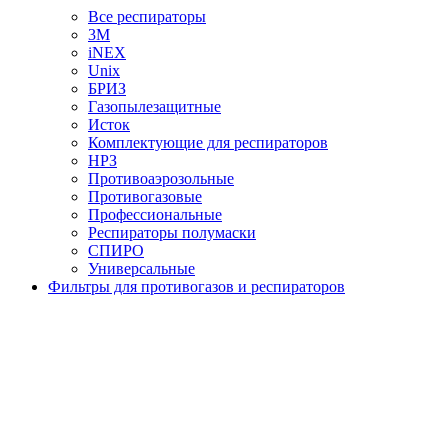
Все респираторы
3М
iNEX
Unix
БРИЗ
Газопылезащитные
Исток
Комплектующие для респираторов
НРЗ
Противоаэрозольные
Противогазовые
Профессиональные
Респираторы полумаски
СПИРО
Универсальные
Фильтры для противогазов и респираторов