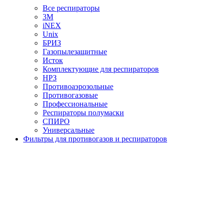
Все респираторы
3М
iNEX
Unix
БРИЗ
Газопылезащитные
Исток
Комплектующие для респираторов
НРЗ
Противоаэрозольные
Противогазовые
Профессиональные
Респираторы полумаски
СПИРО
Универсальные
Фильтры для противогазов и респираторов