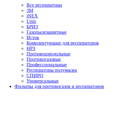
Все респираторы
3М
iNEX
Unix
БРИЗ
Газопылезащитные
Исток
Комплектующие для респираторов
НРЗ
Противоаэрозольные
Противогазовые
Профессиональные
Респираторы полумаски
СПИРО
Универсальные
Фильтры для противогазов и респираторов