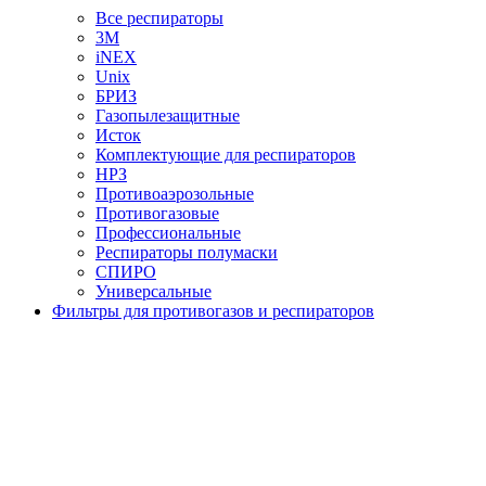
Все респираторы
3М
iNEX
Unix
БРИЗ
Газопылезащитные
Исток
Комплектующие для респираторов
НРЗ
Противоаэрозольные
Противогазовые
Профессиональные
Респираторы полумаски
СПИРО
Универсальные
Фильтры для противогазов и респираторов