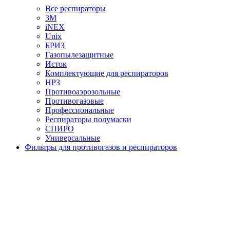
Все респираторы
3М
iNEX
Unix
БРИЗ
Газопылезащитные
Исток
Комплектующие для респираторов
НРЗ
Противоаэрозольные
Противогазовые
Профессиональные
Респираторы полумаски
СПИРО
Универсальные
Фильтры для противогазов и респираторов