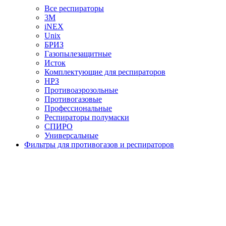
Все респираторы
3М
iNEX
Unix
БРИЗ
Газопылезащитные
Исток
Комплектующие для респираторов
НРЗ
Противоаэрозольные
Противогазовые
Профессиональные
Респираторы полумаски
СПИРО
Универсальные
Фильтры для противогазов и респираторов