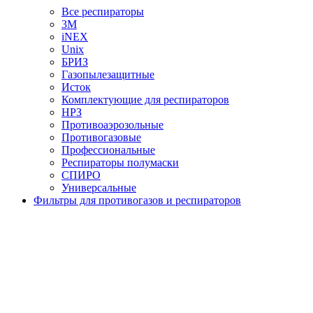
Все респираторы
3М
iNEX
Unix
БРИЗ
Газопылезащитные
Исток
Комплектующие для респираторов
НРЗ
Противоаэрозольные
Противогазовые
Профессиональные
Респираторы полумаски
СПИРО
Универсальные
Фильтры для противогазов и респираторов