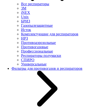
Все респираторы
3М
iNEX
Unix
БРИЗ
Газопылезащитные
Исток
Комплектующие для респираторов
НРЗ
Противоаэрозольные
Противогазовые
Профессиональные
Респираторы полумаски
СПИРО
Универсальные
Фильтры для противогазов и респираторов