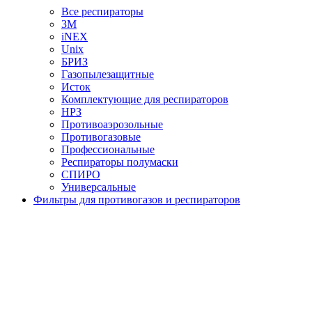
Все респираторы
3М
iNEX
Unix
БРИЗ
Газопылезащитные
Исток
Комплектующие для респираторов
НРЗ
Противоаэрозольные
Противогазовые
Профессиональные
Респираторы полумаски
СПИРО
Универсальные
Фильтры для противогазов и респираторов