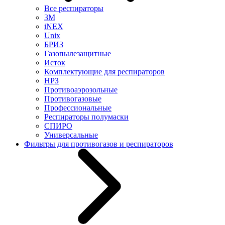
Все респираторы
3М
iNEX
Unix
БРИЗ
Газопылезащитные
Исток
Комплектующие для респираторов
НРЗ
Противоаэрозольные
Противогазовые
Профессиональные
Респираторы полумаски
СПИРО
Универсальные
Фильтры для противогазов и респираторов