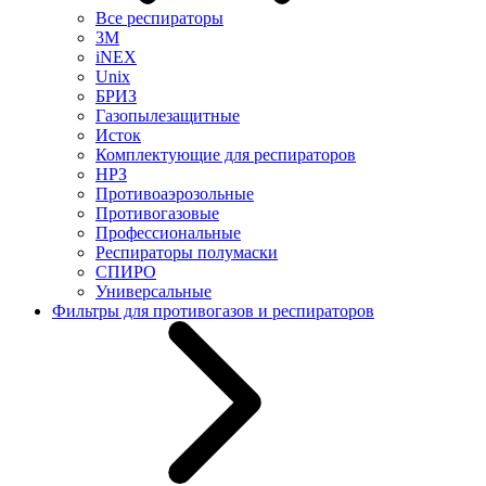
Все респираторы
3М
iNEX
Unix
БРИЗ
Газопылезащитные
Исток
Комплектующие для респираторов
НРЗ
Противоаэрозольные
Противогазовые
Профессиональные
Респираторы полумаски
СПИРО
Универсальные
Фильтры для противогазов и респираторов