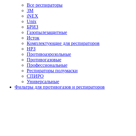
Все респираторы
3М
iNEX
Unix
БРИЗ
Газопылезащитные
Исток
Комплектующие для респираторов
НРЗ
Противоаэрозольные
Противогазовые
Профессиональные
Респираторы полумаски
СПИРО
Универсальные
Фильтры для противогазов и респираторов