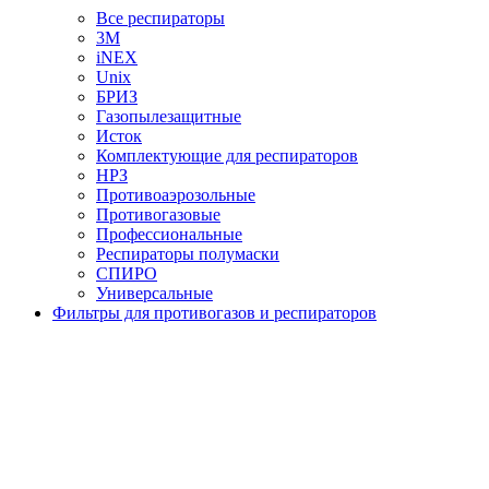
Все респираторы
3М
iNEX
Unix
БРИЗ
Газопылезащитные
Исток
Комплектующие для респираторов
НРЗ
Противоаэрозольные
Противогазовые
Профессиональные
Респираторы полумаски
СПИРО
Универсальные
Фильтры для противогазов и респираторов