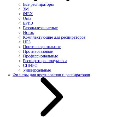
Все респираторы
3М
iNEX
Unix
БРИЗ
Газопылезащитные
Исток
Комплектующие для респираторов
НРЗ
Противоаэрозольные
Противогазовые
Профессиональные
Респираторы полумаски
СПИРО
Универсальные
Фильтры для противогазов и респираторов