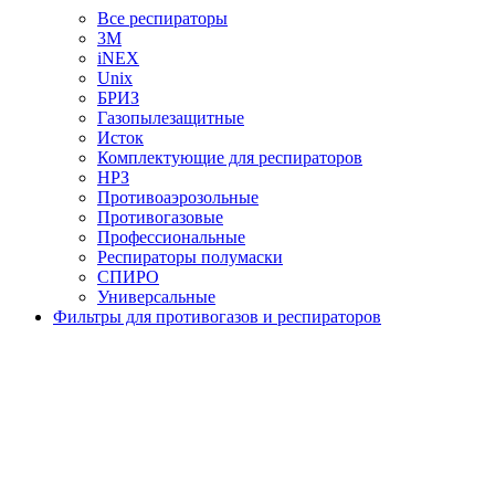
Все респираторы
3М
iNEX
Unix
БРИЗ
Газопылезащитные
Исток
Комплектующие для респираторов
НРЗ
Противоаэрозольные
Противогазовые
Профессиональные
Респираторы полумаски
СПИРО
Универсальные
Фильтры для противогазов и респираторов