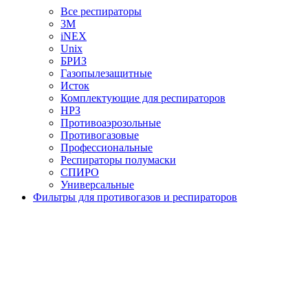
Все респираторы
3М
iNEX
Unix
БРИЗ
Газопылезащитные
Исток
Комплектующие для респираторов
НРЗ
Противоаэрозольные
Противогазовые
Профессиональные
Респираторы полумаски
СПИРО
Универсальные
Фильтры для противогазов и респираторов