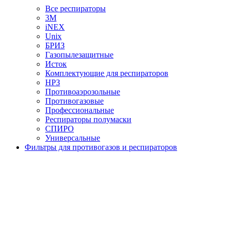
Все респираторы
3М
iNEX
Unix
БРИЗ
Газопылезащитные
Исток
Комплектующие для респираторов
НРЗ
Противоаэрозольные
Противогазовые
Профессиональные
Респираторы полумаски
СПИРО
Универсальные
Фильтры для противогазов и респираторов