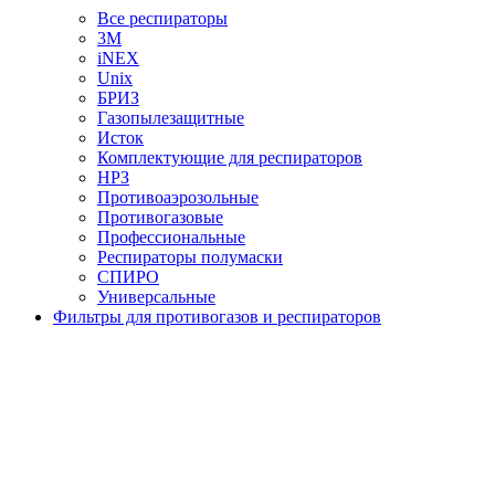
Все респираторы
3М
iNEX
Unix
БРИЗ
Газопылезащитные
Исток
Комплектующие для респираторов
НРЗ
Противоаэрозольные
Противогазовые
Профессиональные
Респираторы полумаски
СПИРО
Универсальные
Фильтры для противогазов и респираторов