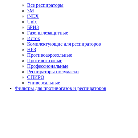
Все респираторы
3М
iNEX
Unix
БРИЗ
Газопылезащитные
Исток
Комплектующие для респираторов
НРЗ
Противоаэрозольные
Противогазовые
Профессиональные
Респираторы полумаски
СПИРО
Универсальные
Фильтры для противогазов и респираторов