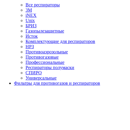
Все респираторы
3М
iNEX
Unix
БРИЗ
Газопылезащитные
Исток
Комплектующие для респираторов
НРЗ
Противоаэрозольные
Противогазовые
Профессиональные
Респираторы полумаски
СПИРО
Универсальные
Фильтры для противогазов и респираторов