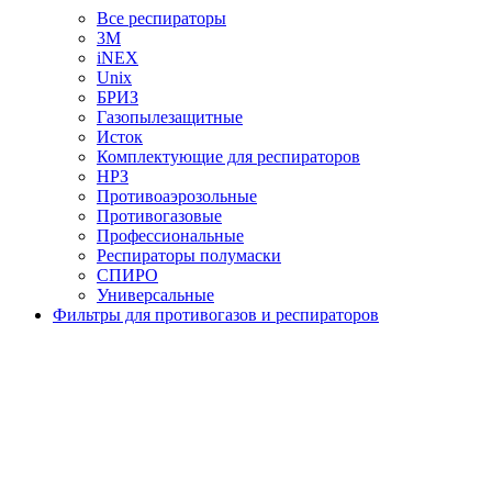
Все респираторы
3М
iNEX
Unix
БРИЗ
Газопылезащитные
Исток
Комплектующие для респираторов
НРЗ
Противоаэрозольные
Противогазовые
Профессиональные
Респираторы полумаски
СПИРО
Универсальные
Фильтры для противогазов и респираторов