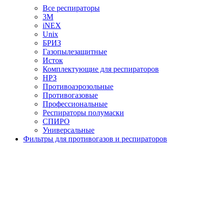
Все респираторы
3М
iNEX
Unix
БРИЗ
Газопылезащитные
Исток
Комплектующие для респираторов
НРЗ
Противоаэрозольные
Противогазовые
Профессиональные
Респираторы полумаски
СПИРО
Универсальные
Фильтры для противогазов и респираторов