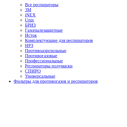
Все респираторы
3М
iNEX
Unix
БРИЗ
Газопылезащитные
Исток
Комплектующие для респираторов
НРЗ
Противоаэрозольные
Противогазовые
Профессиональные
Респираторы полумаски
СПИРО
Универсальные
Фильтры для противогазов и респираторов