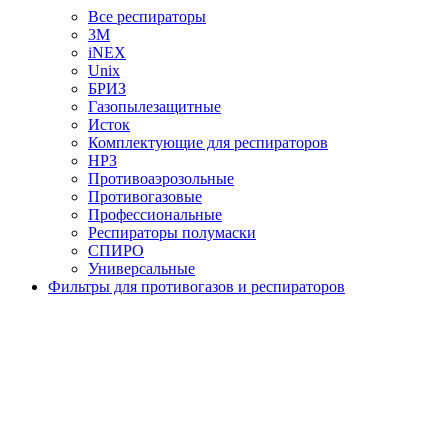
Все респираторы
3М
iNEX
Unix
БРИЗ
Газопылезащитные
Исток
Комплектующие для респираторов
НРЗ
Противоаэрозольные
Противогазовые
Профессиональные
Респираторы полумаски
СПИРО
Универсальные
Фильтры для противогазов и респираторов