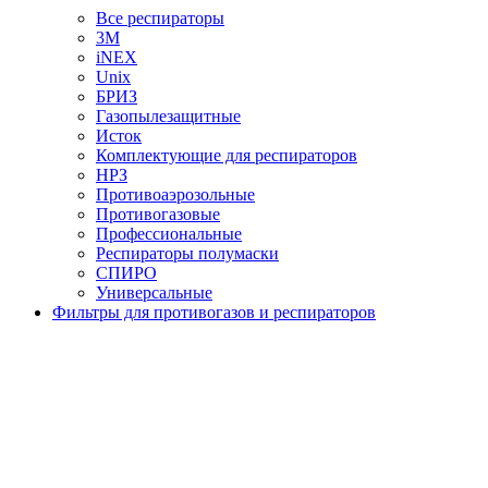
Все респираторы
3М
iNEX
Unix
БРИЗ
Газопылезащитные
Исток
Комплектующие для респираторов
НРЗ
Противоаэрозольные
Противогазовые
Профессиональные
Респираторы полумаски
СПИРО
Универсальные
Фильтры для противогазов и респираторов