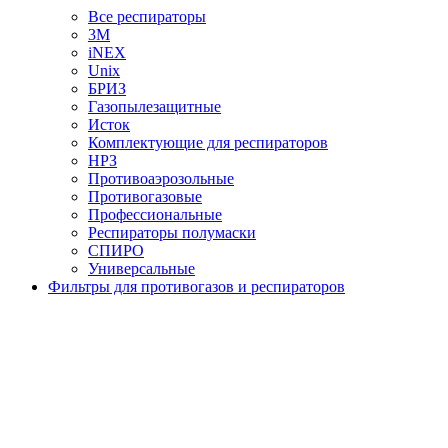
Все респираторы
3М
iNEX
Unix
БРИЗ
Газопылезащитные
Исток
Комплектующие для респираторов
НРЗ
Противоаэрозольные
Противогазовые
Профессиональные
Респираторы полумаски
СПИРО
Универсальные
Фильтры для противогазов и респираторов