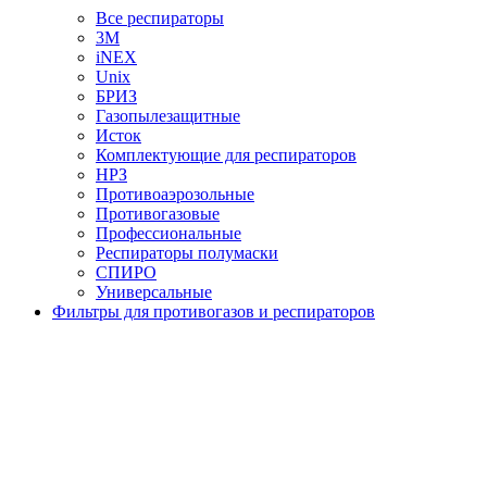
Все респираторы
3М
iNEX
Unix
БРИЗ
Газопылезащитные
Исток
Комплектующие для респираторов
НРЗ
Противоаэрозольные
Противогазовые
Профессиональные
Респираторы полумаски
СПИРО
Универсальные
Фильтры для противогазов и респираторов