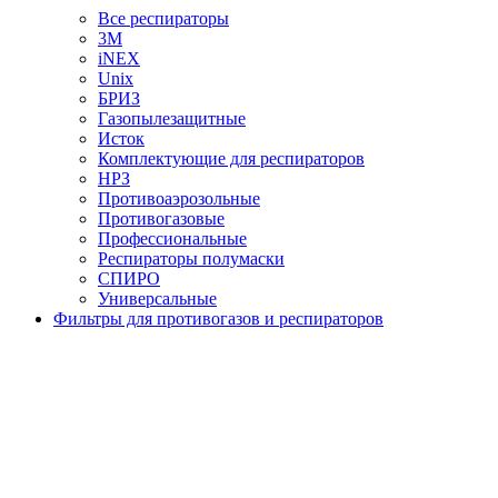
Все респираторы
3М
iNEX
Unix
БРИЗ
Газопылезащитные
Исток
Комплектующие для респираторов
НРЗ
Противоаэрозольные
Противогазовые
Профессиональные
Респираторы полумаски
СПИРО
Универсальные
Фильтры для противогазов и респираторов