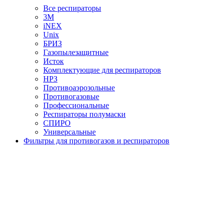
Все респираторы
3М
iNEX
Unix
БРИЗ
Газопылезащитные
Исток
Комплектующие для респираторов
НРЗ
Противоаэрозольные
Противогазовые
Профессиональные
Респираторы полумаски
СПИРО
Универсальные
Фильтры для противогазов и респираторов