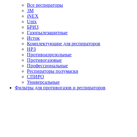
Все респираторы
3М
iNEX
Unix
БРИЗ
Газопылезащитные
Исток
Комплектующие для респираторов
НРЗ
Противоаэрозольные
Противогазовые
Профессиональные
Респираторы полумаски
СПИРО
Универсальные
Фильтры для противогазов и респираторов