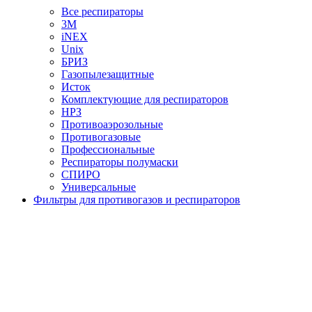
Все респираторы
3М
iNEX
Unix
БРИЗ
Газопылезащитные
Исток
Комплектующие для респираторов
НРЗ
Противоаэрозольные
Противогазовые
Профессиональные
Респираторы полумаски
СПИРО
Универсальные
Фильтры для противогазов и респираторов