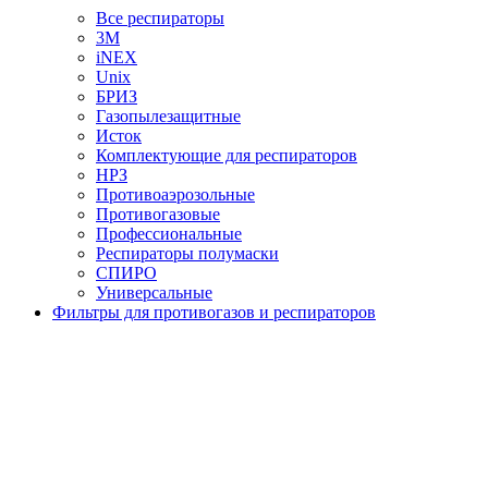
Все респираторы
3М
iNEX
Unix
БРИЗ
Газопылезащитные
Исток
Комплектующие для респираторов
НРЗ
Противоаэрозольные
Противогазовые
Профессиональные
Респираторы полумаски
СПИРО
Универсальные
Фильтры для противогазов и респираторов