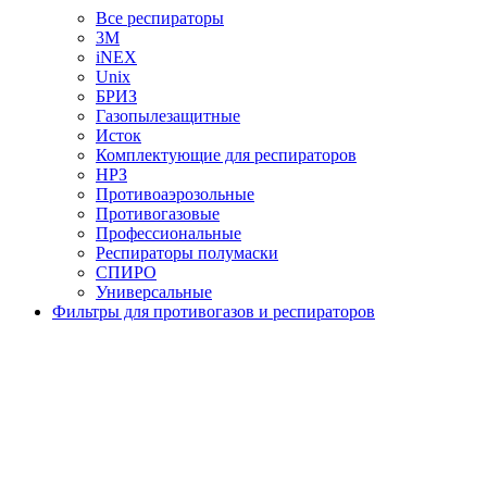
Все респираторы
3М
iNEX
Unix
БРИЗ
Газопылезащитные
Исток
Комплектующие для респираторов
НРЗ
Противоаэрозольные
Противогазовые
Профессиональные
Респираторы полумаски
СПИРО
Универсальные
Фильтры для противогазов и респираторов