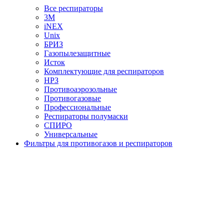
Все респираторы
3М
iNEX
Unix
БРИЗ
Газопылезащитные
Исток
Комплектующие для респираторов
НРЗ
Противоаэрозольные
Противогазовые
Профессиональные
Респираторы полумаски
СПИРО
Универсальные
Фильтры для противогазов и респираторов