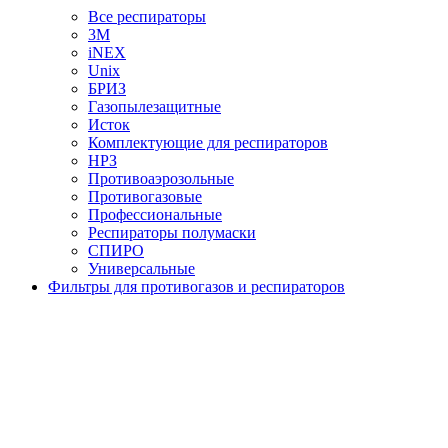
Все респираторы
3М
iNEX
Unix
БРИЗ
Газопылезащитные
Исток
Комплектующие для респираторов
НРЗ
Противоаэрозольные
Противогазовые
Профессиональные
Респираторы полумаски
СПИРО
Универсальные
Фильтры для противогазов и респираторов