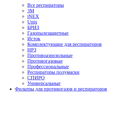
Все респираторы
3М
iNEX
Unix
БРИЗ
Газопылезащитные
Исток
Комплектующие для респираторов
НРЗ
Противоаэрозольные
Противогазовые
Профессиональные
Респираторы полумаски
СПИРО
Универсальные
Фильтры для противогазов и респираторов