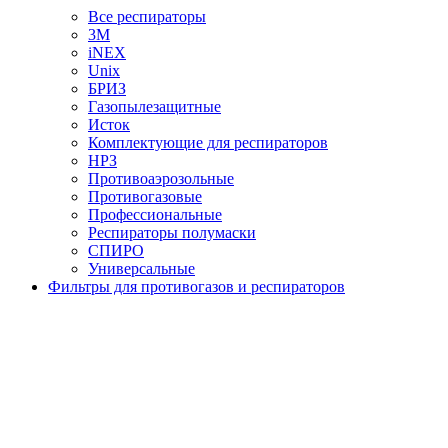
Все респираторы
3М
iNEX
Unix
БРИЗ
Газопылезащитные
Исток
Комплектующие для респираторов
НРЗ
Противоаэрозольные
Противогазовые
Профессиональные
Респираторы полумаски
СПИРО
Универсальные
Фильтры для противогазов и респираторов