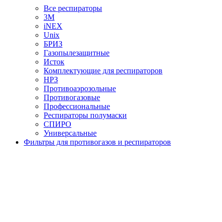
Все респираторы
3М
iNEX
Unix
БРИЗ
Газопылезащитные
Исток
Комплектующие для респираторов
НРЗ
Противоаэрозольные
Противогазовые
Профессиональные
Респираторы полумаски
СПИРО
Универсальные
Фильтры для противогазов и респираторов