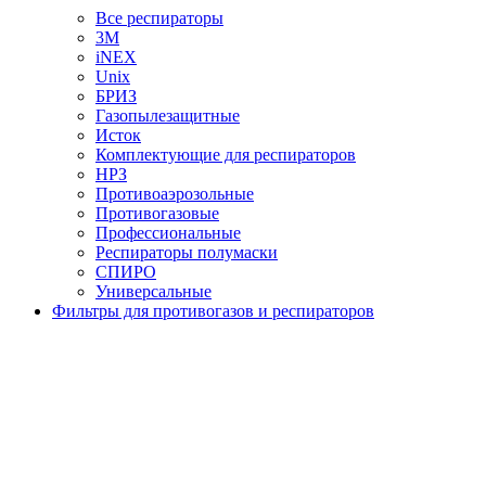
Все респираторы
3М
iNEX
Unix
БРИЗ
Газопылезащитные
Исток
Комплектующие для респираторов
НРЗ
Противоаэрозольные
Противогазовые
Профессиональные
Респираторы полумаски
СПИРО
Универсальные
Фильтры для противогазов и респираторов