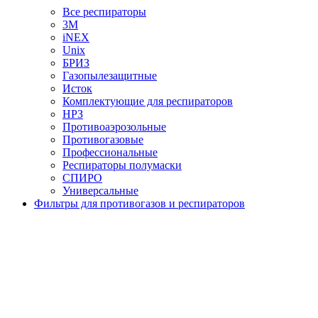
Все респираторы
3М
iNEX
Unix
БРИЗ
Газопылезащитные
Исток
Комплектующие для респираторов
НРЗ
Противоаэрозольные
Противогазовые
Профессиональные
Респираторы полумаски
СПИРО
Универсальные
Фильтры для противогазов и респираторов