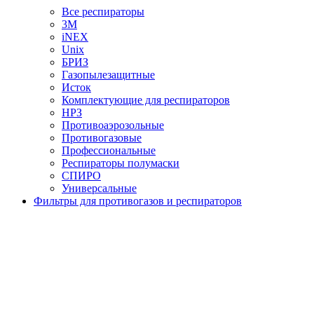
Все респираторы
3М
iNEX
Unix
БРИЗ
Газопылезащитные
Исток
Комплектующие для респираторов
НРЗ
Противоаэрозольные
Противогазовые
Профессиональные
Респираторы полумаски
СПИРО
Универсальные
Фильтры для противогазов и респираторов