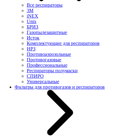
Все респираторы
3М
iNEX
Unix
БРИЗ
Газопылезащитные
Исток
Комплектующие для респираторов
НРЗ
Противоаэрозольные
Противогазовые
Профессиональные
Респираторы полумаски
СПИРО
Универсальные
Фильтры для противогазов и респираторов