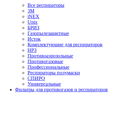
Все респираторы
3М
iNEX
Unix
БРИЗ
Газопылезащитные
Исток
Комплектующие для респираторов
НРЗ
Противоаэрозольные
Противогазовые
Профессиональные
Респираторы полумаски
СПИРО
Универсальные
Фильтры для противогазов и респираторов