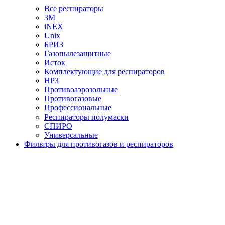
Все респираторы
3М
iNEX
Unix
БРИЗ
Газопылезащитные
Исток
Комплектующие для респираторов
НРЗ
Противоаэрозольные
Противогазовые
Профессиональные
Респираторы полумаски
СПИРО
Универсальные
Фильтры для противогазов и респираторов