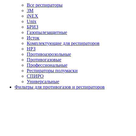
Все респираторы
3М
iNEX
Unix
БРИЗ
Газопылезащитные
Исток
Комплектующие для респираторов
НРЗ
Противоаэрозольные
Противогазовые
Профессиональные
Респираторы полумаски
СПИРО
Универсальные
Фильтры для противогазов и респираторов