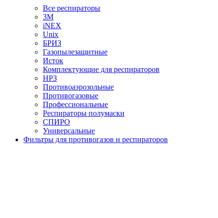
Все респираторы
3М
iNEX
Unix
БРИЗ
Газопылезащитные
Исток
Комплектующие для респираторов
НРЗ
Противоаэрозольные
Противогазовые
Профессиональные
Респираторы полумаски
СПИРО
Универсальные
Фильтры для противогазов и респираторов